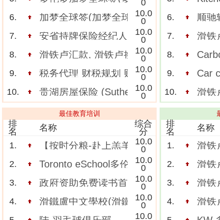
0
10.0
加梦全球签(加梦全球签urvisa.ca)
顺驰轮
6.
6.
0
10.0
安省持牌保险经纪人 Edward Zhou(齐达
滑铁卢
7.
7.
0
10.0
滑铁卢汇款, 滑铁卢换钱 请选择中信汇安
Carb
8.
8.
0
10.0
税务代理 财税规划 财富管理 一站式服务
Car
9.
9.
0
10.0
贵湖房屋保险 (Sutherland Insurance 519-
滑铁卢
10.
10.
0
最佳教育培训
排
综合
排
名称
名称
名
分
名
10.0
【按时分粮-赴上羔羊婚筵须知的关键点
滑铁
1.
1.
0
10.0
Toronto eSchool多伦多在线高中
滑铁
2.
2.
0
10.0
政府资助免费读书首选，加拿大科技学院欢迎
滑铁
3.
3.
0
10.0
滑鐵盧中文學校(滑鐵盧台灣同鄉會中文學
滑铁
4.
4.
0
10.0