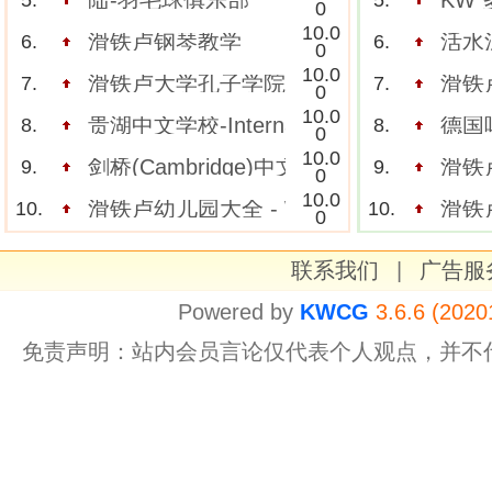
陆-羽毛球俱乐部
KW
5.
5.
0
10.0
滑铁卢钢琴教学
活水
6.
6.
0
10.0
滑铁卢大学孔子学院
滑铁卢
7.
7.
0
10.0
贵湖中文学校-International languages pr
德国啤酒
8.
8.
0
10.0
剑桥(Cambridge)中文学校
滑铁
9.
9.
0
10.0
滑铁卢幼儿园大全 - Waterloo Daycare
滑铁
10.
10.
0
联系我们
|
广告服
Powered by
KWCG
3.6.6 (2020
免责声明：站内会员言论仅代表个人观点，并不