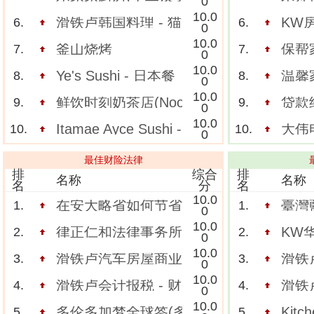
0
10.0
滑铁卢韩国料理 - 猫头鹰 OWL
KW房产
6.
6.
0
10.0
釜山烧烤
保帮
7.
7.
0
10.0
Ye's Sushi - 日本餐
温馨家
8.
8.
0
10.0
鲜饮时刻奶茶店(Noon Moment)
贷款经
9.
9.
0
10.0
Itamae Ayce Sushi - 板前壽司
大伟电气
10.
10.
0
最佳财险法律
排
综合
排
名称
名称
名
分
名
10.0
在安大略省如何节省汽车保险费？
臺灣
1.
1.
0
10.0
律正仁和法律事务所【KWCG】【金马蹄
KW
2.
2.
0
10.0
滑铁卢汽车房屋商业保险Rene(647-202-25
滑铁卢
3.
3.
0
10.0
滑铁卢会计报税 - 财务好管家 Rene
滑铁卢驾
4.
4.
0
10.0
多伦多加梦全球签(多伦多加梦全球签)
Kitc
5.
5.