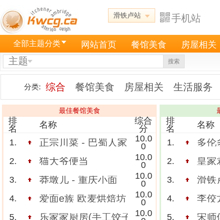
滑铁卢站
手机站
全部主题分类
网站首页
餐馆美食
房屋相关
主题
搜索
综合
餐馆美食
房屋相关
生活服务
分类:
最佳餐馆美食
排
综合
排
名称
名称
名
分
名
10.0
正宗川菜 - 巴蜀人家
多伦
1.
1.
0
10.0
猫大爷便当
皇家君
2.
2.
0
10.0
莽墩儿 - 重庆小面
滑铁卢
3.
3.
0
10.0
爱面e族 欧麦烘焙坊
李佼
4.
4.
0
10.0
乐家家厨房(手工饺子,面,饼,盒饭,粥,猪手)
宋师
5.
5.