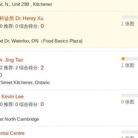
N., Unit 29B , Kitchener
科诊所 Dr. Henry Xu
1
张图
0
 0 推荐: 0 综合得分:
Dr, Waterloo, ON（Food Basics Plaza)
 Jing Tao
1
张图
2
 2 推荐: 2 综合得分:
0
reet Kitchener, Ontario
 Kevin Lee
0
张图
0
 0 推荐: 0 综合得分:
t North Cambridge
al Centre