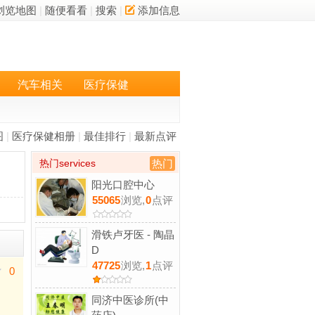
浏览地图
|
随便看看
|
搜索
|
添加信息
汽车相关
医疗保健
图
|
医疗保健相册
|
最佳排行
|
最新点评
热门services
热门
阳光口腔中心
55065
浏览,
0
点评
滑铁卢牙医 - 陶晶
D
47725
浏览,
1
点评
0
同济中医诊所(中