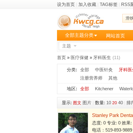
设为首页
|
加入收藏
|
TAG标签
|
RSS
滑
全部主题分类
网站首页
主题
更多
首页
»
医疗保健
»
牙科医生
(11)
分类
:
全部
中医针灸
牙科医
注册营养师
其他
地区
:
全部
Kitchener
Waterl
显示:
图片
|
数量:
10
40
|
排
图文
20
Stanley Park Den
态度: 0 专业: 0 效果:
电话：519-893-9889