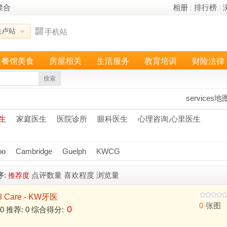
聚合
相册
|
排行榜
|
铁卢站
手机站
餐馆美食
房屋相关
生活服务
教育培训
财险法律
搜索
services地
生
家庭医生
医院诊所
眼科医生
心理咨询,心里医生
oo
Cambridge
Guelph
KWCG
序:
点评数量
喜欢程度
浏览量
推荐度
tal Care - KW牙医
0
张图
0
 0 推荐: 0 综合得分: