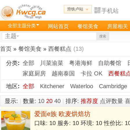
滑铁卢站
手机站
全部主题分类
网站首页
餐馆美食
房屋相关
主题
搜索
首页
»
餐馆美食
»
西餐糕点
(13)
分类
:
全部
川菜渝菜
粤港海鲜
自助餐馆
家庭厨房
越南泰国
卡拉 OK
西餐糕
地区
:
全部
Kitchener
Waterloo
Cambridge
显示:
|
数量:
10
20
40
|
排序:
推荐度
点评数量
爱面e族 欧麦烘焙坊
口味: 10 服务: 10 环境: 10 性价比: 