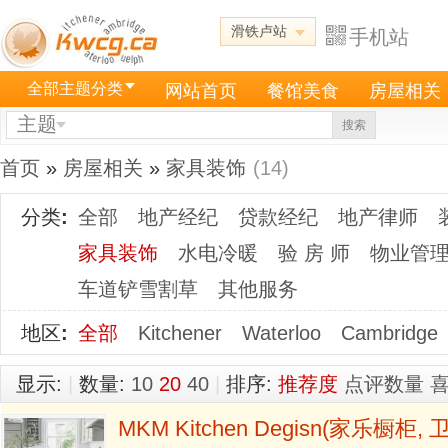
滑铁卢站
手机站
全部主题分类
网站首页
餐馆美食
房屋相关
主题
搜索
首页
»
房屋相关
»
家具装饰
(14)
分类
:
全部
地产经纪
贷款经纪
地产律师
家具装饰
水电冷暖
验 房 师
物业管
车道铲雪割草
其他服务
地区
:
全部
Kitchener
Waterloo
Cambridge
显示:
|
数量:
10
20
40
|
排序:
推荐度
点评数量
MKM Kitchen Degisn(家乐橱柜,