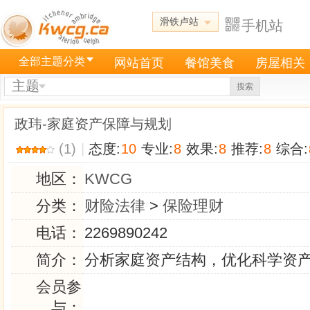
滑铁卢站
手机站
全部主题分类
网站首页
餐馆美食
房屋相关
主题
搜索
政玮-家庭资产保障与规划
(1)
|
态度:
10
专业:
8
效果:
8
推荐:
8
综合:
地区：
KWCG
分类：
财险法律
>
保险理财
电话：
2269890242
简介：
分析家庭资产结构，优化科学资
会员参
与：