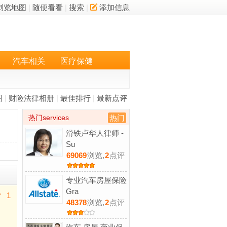
浏览地图
|
随便看看
|
搜索
|
添加信息
汽车相关
医疗保健
图
|
财险法律相册
|
最佳排行
|
最新点评
热门services
热门
滑铁卢华人律师 -
Su
69069
浏览,
2
点评
专业汽车房屋保险
Gra
1
48378
浏览,
2
点评