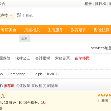
聚合
相册
|
排行榜
|
铁卢站
手机站
餐馆美食
房屋相关
生活服务
教育培训
财险法律
搜索
services地
屋保险
法律公证
会计报税
索赔告票
留学移民
oo
Cambridge
Guelph
KWCG
序:
点评数量
喜欢程度
浏览量
推荐度
舒凡
2
张图
10
果: 10 推荐: 10 综合得分:
6