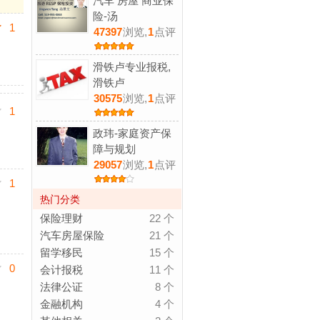
汽车 房屋 商业保
险-汤
1
47397
浏览,
1
点评
滑铁卢专业报税,
滑铁卢
30575
浏览,
1
点评
1
政玮-家庭资产保
障与规划
29057
浏览,
1
点评
1
热门分类
保险理财
22 个
汽车房屋保险
21 个
留学移民
15 个
0
会计报税
11 个
法律公证
8 个
金融机构
4 个