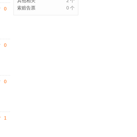
其他相关
2 个
索赔告票
0 个
0
0
0
1