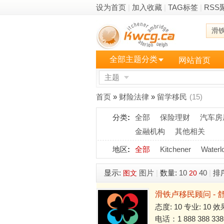
设为首页
|
加入收藏
|
TAG标签
|
RSS
滑
全部主题分类
网站首页
主题
更多
首页
»
财险法律
»
留学移民
(15)
分类
:
全部
保险理财
汽车房
金融机构
其他相关
地区
:
全部
Kitchener
Waterl
显示:
图片
|
数量:
10
40
|
排
图文
20
滑铁卢移民顾问 - 
态度: 10 专业: 10 效
电话：1 888 388 338