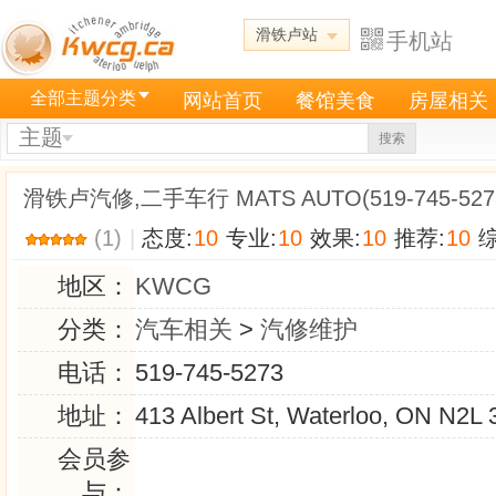
滑铁卢站
手机站
全部主题分类
网站首页
餐馆美食
房屋相关
主题
搜索
滑铁卢汽修,二手车行 MATS AUTO(519-745-527
(1)
|
态度:
10
专业:
10
效果:
10
推荐:
10
综
地区：
KWCG
分类：
汽车相关
>
汽修维护
电话：
519-745-5273
地址：
413 Albert St, Waterloo, ON N2L
会员参
与：