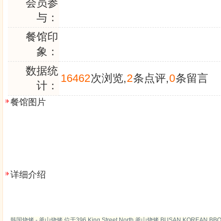
会员参
与：
餐馆印
象：
数据统
16462
次浏览,
2
条点评,
0
条留言
计：
餐馆图片
详细介绍
韩国烧烤 -
釜山烧烤
位于396 King Street North 釜山烧烤 BUSAN KOREAN BBQ