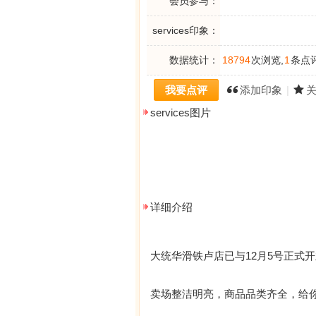
会员参与：
services印象：
数据统计：
18794
次浏览,
1
条点评
我要点评
添加印象
|
services图片
详细介绍
大统华滑铁卢店已与12月5号正式
卖场整洁明亮，商品品类齐全，给