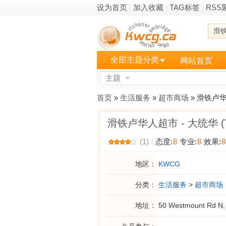
设为首页
|
加入收藏
|
TAG标签
|
RSS
滑
全部主题分类
网站首页
主题
更多
首页
»
生活服务
»
超市商场
» 滑铁卢华人
滑铁卢华人超市 - 大统华 (T
(1)
|
态度:
8
专业:
8
效果:
8
地区：
KWCG
分类：
生活服务
>
超市商场
地址：
50 Westmount Rd N,