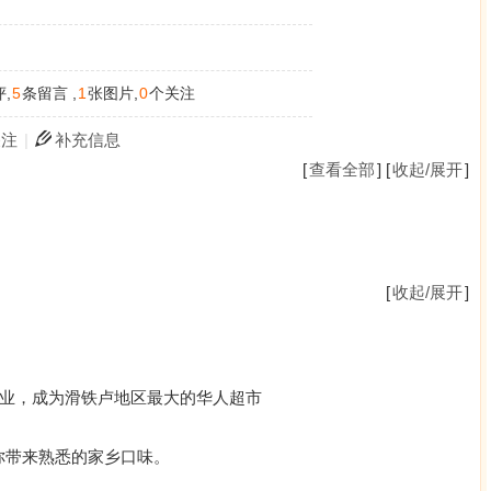
,
5
条留言 ,
1
张图片,
0
个关注
关注
|
补充信息
[
查看全部
] [
收起/展开
]
[
收起/展开
]
开业，成为滑铁卢地区最大的华人超市
你带来熟悉的家乡口味。