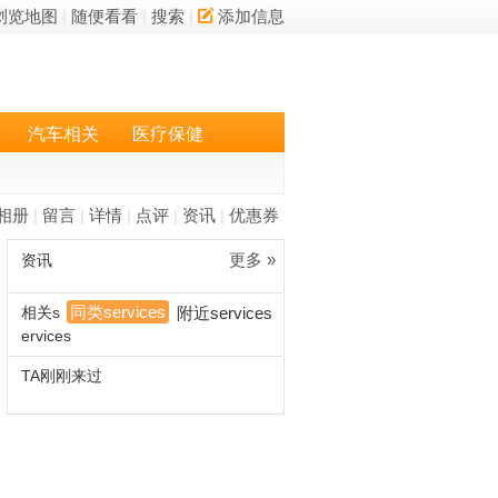
浏览地图
|
随便看看
|
搜索
|
添加信息
汽车相关
医疗保健
相册
|
留言
|
详情
|
点评
|
资讯
|
优惠券
更多 »
资讯
同类services
相关s
附近services
ervices
TA刚刚来过