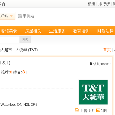
聚合
相册
|
排行榜
|
铁卢站
手机站
餐馆美食
房屋相关
生活服务
教育培训
财险法律
搜索
超市 - 大统华 (T&T)
首页
|
&T)
认领services
8
推荐:
8
综合:
|
 Waterloo, ON N2L 2R5
上传图片
1图