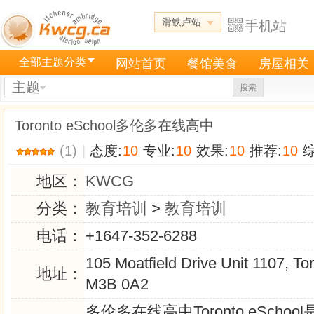
滑铁卢站
手机站
全部主题分类
网站首页
餐馆美食
房屋相关
主题
搜索
Toronto eSchool多伦多在线高中
(1)
|
态度:
10
专业:
10
效果:
10
推荐:
10
综
地区：
KWCG
分类：
教育培训
>
教育培训
电话：
+1647-352-6288
105 Moatfield Drive Unit 1107, T
地址：
M3B 0A2
多伦多在线高中Toronto eSchoo