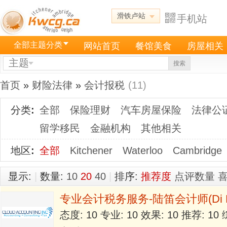
滑铁卢站
手机站
全部主题分类
网站首页
餐馆美食
房屋相关
主题
搜索
首页
»
财险法律
»
会计报税
(11)
分类
:
全部
保险理财
汽车房屋保险
法律公
留学移民
金融机构
其他相关
地区
:
全部
Kitchener
Waterloo
Cambridge
显示:
|
数量:
10
20
40
|
排序:
推荐度
点评数量
专业会计税务服务-陆笛会计师(Di Lu, 
态度: 10 专业: 10 效果: 10 推荐: 1