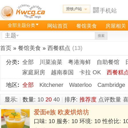
滑铁卢站
手机站
全部主题分类
网站首页
餐馆美食
房屋相关
主题
搜索
首页
»
餐馆美食
»
西餐糕点
(13)
分类
:
全部
川菜渝菜
粤港海鲜
自助餐馆
家庭厨房
越南泰国
卡拉 OK
西餐糕
地区
:
全部
Kitchener
Waterloo
Cambridge
显示:
|
数量:
10
20
40
|
排序:
推荐度
点评数量
爱面e族 欧麦烘焙坊
口味: 10 服务: 10 环境: 10 性价比: 