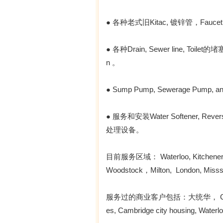
● 各种老式旧Kitac, 镀锌管，Faucet, 
● 各种Drain, Sewer line, To
n 。
● Sump Pump, Sewerage Pump, an
● 服务和安装Water Softener, Reverse O
处理设备。
目前服务区域： Waterloo, Kitchener, Gu
Woodstock，Milton, London, Misssa
服务过的商业客户包括：大统华， Costco, Man
es, Cambridge city housing, Waterloo