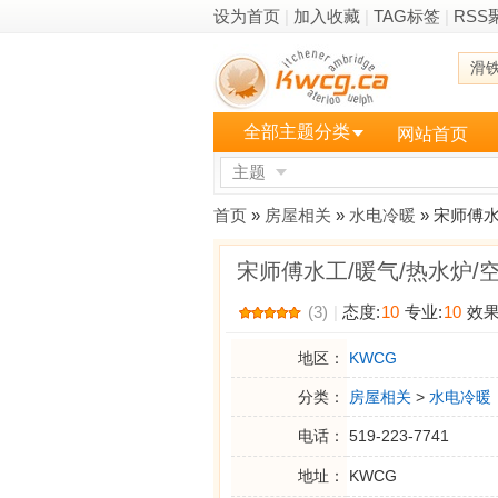
设为首页
|
加入收藏
|
TAG标签
|
RSS
滑
全部主题分类
网站首页
主题
更多
首页
»
房屋相关
»
水电冷暖
» 宋师傅
宋师傅水工/暖气/热水炉
(3)
|
态度:
10
专业:
10
效果
地区：
KWCG
分类：
房屋相关
>
水电冷暖
电话：
519-223-7741
地址：
KWCG