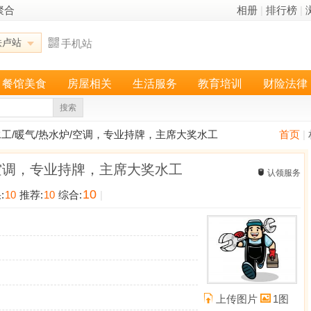
聚合
相册
|
排行榜
|
铁卢站
手机站
餐馆美食
房屋相关
生活服务
教育培训
财险法律
搜索
水工/暖气/热水炉/空调，专业持牌，主席大奖水工
首页
|
/空调，专业持牌，主席大奖水工
认领服务
10
:
10
推荐:
10
综合:
|
上传图片
1图