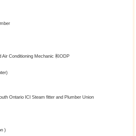
umber
 Air Conditioning Mechanic 和ODP
ter)
h Ontario ICI Steam fitter and Plumber Union
n )