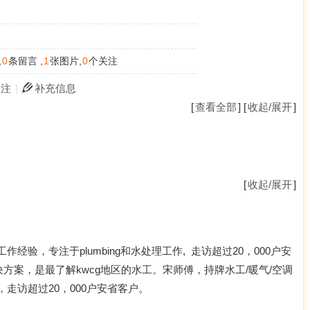
,
0
条留言 ,
1
张图片,
0
个关注
关注
|
补充信息
[
查看全部
] [
收起/展开
]
[
收起/展开
]
作经验，专注于plumbing和水处理工作, 走访超过20，000户安
方案，是最了解kwcg地区的水工。宋师傅，持牌水工/暖气/空调
，走访超过20，000户安省客户。