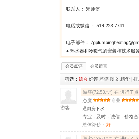
联系人： 宋师傅
电话或微信 ： 519-223-7741
电子邮件： 7gplumbingheating@gm
● 热水器和冷暖气的安装和技术服
会员点评
会员留言
筛选：
好评
差评
图文
精华
|
排
综合
游客(72.53.*.*)
在 进行了点
态度
专业
游客
通厨房下水
专业，及时，诚信，价格合
总体评价：
好
游客(135.0.*.*)
在 进行了点