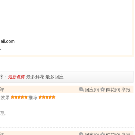
ail.com
务
序：
最多鲜花
最多回应
最新点评
评
回应
(
0
)
鲜花
(
0
)
举报
效果
推荐
理。
评
回应
(
0
)
鲜花
(
0
)
举报