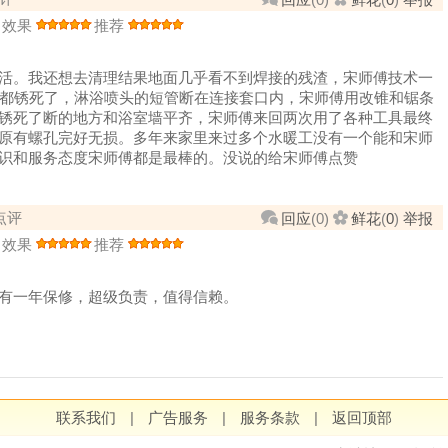
效果
推荐
活。我还想去清理结果地面几乎看不到焊接的残渣，宋师傅技术一
方都锈死了，淋浴喷头的短管断在连接套口内，宋师傅用改锥和锯条
锈死了断的地方和浴室墙平齐，宋师傅来回两次用了各种工具最终
原有螺孔完好无损。多年来家里来过多个水暖工没有一个能和宋师
识和服务态度宋师傅都是最棒的。没说的给宋师傅点赞
点评
回应
(
0
)
鲜花
(
0
)
举报
效果
推荐
有一年保修，超级负责，值得信赖。
联系我们
|
广告服务
|
服务条款
|
返回顶部