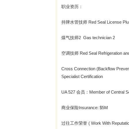
职业资历：
持牌水管技师 Red Seal License Pl
煤气技师2 Gas technician 2
空调技师 Red Seal Refrigeration and
Cross Connection (Backflow Preven
Specialist Certification
UA 527 会员：Member of Central Sout
商业保险Insurance: $5M
过往工作荣誉 ( Work With Reputatio