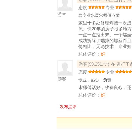
态度
专业
游客
给专业水暖宋师傅点赞
家里十多处修理焊接一次成
流。快20年的房子很多地
一点一点抠出来。一个螺丝
成功拆除了端掉的螺丝而且
傅相比，无论技术、专业知
总体评价：
好
游客(99.251.*.*)
在 进行了
态度
专业
游客
专业，热心，负责
宋师傅活好，收费良心，还
总体评价：
好
发布点评