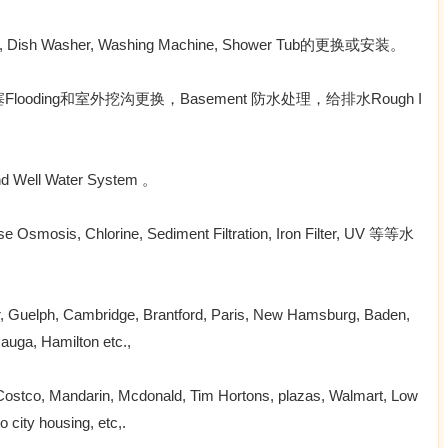
Dish Washer, Washing Machine, Shower Tub的更换或安装。
ilet的堵塞Flooding和室外挖沟更换，Basement 防水处理，给排水Rough I
d Well Water System 。
smosis, Chlorine, Sediment Filtration, Iron Filter, UV 等等水
elph, Cambridge, Brantford, Paris, New Hamsburg, Baden,
uga, Hamilton etc.,
darin, Mcdonald, Tim Hortons, plazas, Walmart, Low
 city housing, etc,.