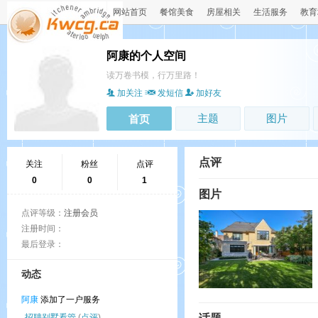
网站首页
餐馆美食
房屋相关
生活服务
教育
阿康的个人空间
读万卷书模，行万里路！
加关注
发短信
加好友
主题
图片
首页
点评
关注
粉丝
点评
0
0
1
图片
点评等级：
注册会员
注册时间：
最后登录：
动态
阿康
添加了一户服务
招聘别墅看管
(
点评
)