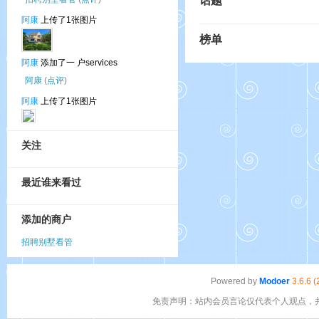
话题
阿康
上传了1张图片
榜单
阿康
添加了一 户services
阿康
(
点评
)
阿康
上传了1张图片
关注
最近谁来看过
添加的商户
招聘别墅看管
Powered by
Modoer
3.6.6 
免责声明：站内会员言论仅代表个人观点，