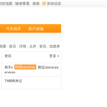
浏览地图
|
随便看看
|
搜索
|
添加信息
汽车相关
医疗保健
相册
|
留言
|
详情
|
点评
|
资讯
|
优惠券
更多 »
资讯
同类services
相关s
附近services
ervices
TA刚刚来过