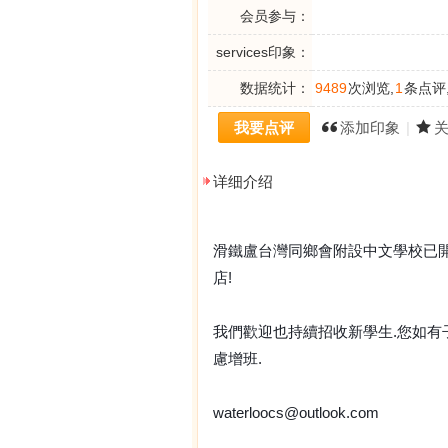
会员参与：
services印象：
数据统计：
9489
次浏览,
1
条点评
我要点评
添加印象
|
详细介绍
滑鐵盧台灣同鄉會附設
中文
學校
已
店!
我們歡迎也持續招收新學生.您如
慮增班.
waterloocs@outlook.com