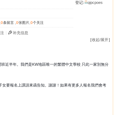
登记:
qipcpoes
,
0
条留言 ,
0
张图片,
0
个关注
关注
|
补充信息
[
收起/展开
]
開班近半年。我們是KW地區唯一的繁體
中文
學校
只此一家別無分
有子女要報名上課請來函告知。謝謝！如果有更多人報名我們會考