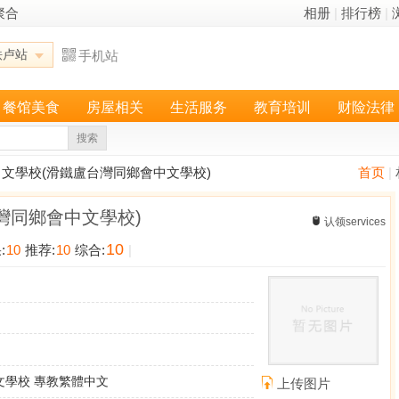
聚合
相册
|
排行榜
|
铁卢站
手机站
餐馆美食
房屋相关
生活服务
教育培训
财险法律
搜索
中文學校(滑鐵盧台灣同鄉會中文學校)
首页
|
灣同鄉會中文學校)
认领services
10
:
10
推荐:
10
综合:
|
文學校 專教繁體中文
上传图片